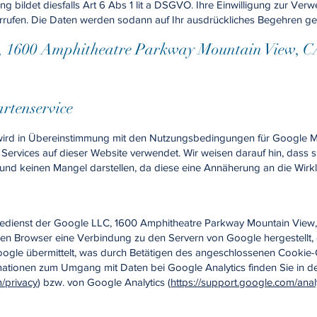
ng bildet diesfalls Art 6 Abs 1 lit a DSGVO. Ihre Einwilligung zur V
iderrufen. Die Daten werden sodann auf Ihr ausdrückliches Begehren ge
C, 1600 Amphitheatre Parkway Mountain View, C
rtenservice
wird in Übereinstimmung mit den Nutzungsbedingungen für Google 
ervices auf dieser Website verwendet. Wir weisen darauf hin, dass s
und keinen Mangel darstellen, da diese eine Annäherung an die Wirkli
ysedienst der Google LLC, 1600 Amphitheatre Parkway Mountain View
den Browser eine Verbindung zu den Servern von Google hergestellt, 
oogle übermittelt, was durch Betätigen des angeschlossenen Cookie
ormationen zum Umgang mit Daten bei Google Analytics finden Sie in 
m/privacy
) bzw. von Google Analytics (
https://support.google.com/ana