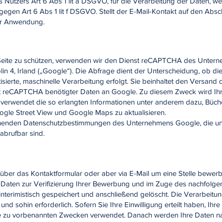
es Nutzers Art 6 Abs 1 lit a DSGVO, für die Verarbeitung der Daten,
gegen Art 6 Abs 1 lit f DSGVO. Stellt der E-Mail-Kontakt auf den Absc
zur Anwendung.
Seite zu schützen, verwenden wir den Dienst reCAPTCHA des Untern
in 4, Irland („Google“). Die Abfrage dient der Unterscheidung, ob d
ierte, maschinelle Verarbeitung erfolgt. Sie beinhaltet den Versand d
st reCAPTCHA benötigter Daten an Google. Zu diesem Zweck wird Ihr
e verwendet die so erlangten Informationen unter anderem dazu, Büc
oogle Street View und Google Maps zu aktualisieren.
chenden Datenschutzbestimmungen des Unternehmens Google, die un
abrufbar sind.
 über das Kontaktformular oder aber via E-Mail um eine Stelle bewer
Daten zur Verifizierung Ihrer Bewerbung und im Zuge des nachfolge
erimistisch gespeichert und anschließend gelöscht. Die Verarbeitung
sohin erforderlich. Sofern Sie Ihre Einwilligung erteilt haben, Ihre
e zu vorbenannten Zwecken verwendet. Danach werden Ihre Daten nac