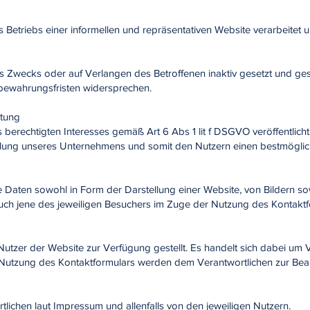
etriebs einer informellen und repräsentativen Website verarbeitet u
 Zwecks oder auf Verlangen des Betroffenen inaktiv gesetzt und gesp
fbewahrungsfristen widersprechen.
itung
erechtigten Interesses gemäß Art 6 Abs 1 lit f DSGVO veröffentlicht. 
lung unseres Unternehmens und somit den Nutzern einen bestmöglich
 Daten sowohl in Form der Darstellung einer Website, von Bildern 
auch jene des jeweiligen Besuchers im Zuge der Nutzung des Kontaktf
utzer der Website zur Verfügung gestellt. Es handelt sich dabei um
utzung des Kontaktformulars werden dem Verantwortlichen zur Bearb
ichen laut Impressum und allenfalls von den jeweiligen Nutzern.