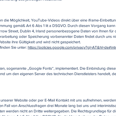
nen die Möglichkeit, YouTube-Videos direkt über eine iframe-Einbett
stimmung gemäß Art 6 Abs 1 lit a DSGVO. Durch diesen Vorgang kann
rrow Street, Dublin 4, Irland personenbezogene Daten von Ihnen für
rarbeitung oder Speicherung vorbenannter Daten findet durch uns nic
bsite ihre Gültigkeit und wird nicht gespeichert.
inden Sie unter:
https://policies.google.com/privacy?gl=AT&hl=de#int
iften, sogenannte „Google Fonts“, implementiert. Die Einbindung diese
gend um den eigenen Server des technischen Dienstleisters handelt, d
f unserer Website oder per E-Mail Kontakt mit uns aufnehmen, werd
n Fall von Anschlussfragen drei Monate lang bei uns und interimisti
aten werden nicht an Dritte weitergegeben. Die Rechtsgrundlage für d