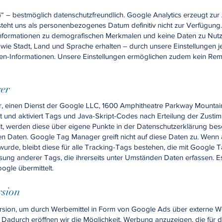
“ – bestmöglich datenschutzfreundlich. Google Analytics erzeugt zur
steht uns als personenbezogenes Datum definitiv nicht zur Verfügung
Informationen zu demografischen Merkmalen und keine Daten zu Nutz
t wie Stadt, Land und Sprache erhalten – durch unsere Einstellungen 
en-Informationen. Unsere Einstellungen ermöglichen zudem kein Re
ger
 einen Dienst der Google LLC, 1600 Amphitheatre Parkway Mountai
 und aktiviert Tags und Java-Skript-Codes nach Erteilung der Zust
lt, werden diese über eigene Punkte in der Datenschutzerklärung b
n Daten. Google Tag Manager greift nicht auf diese Daten zu. Wen
rde, bleibt diese für alle Tracking-Tags bestehen, die mit Google 
ung anderer Tags, die ihrerseits unter Umständen Daten erfassen. Es
ogle übermittelt.
rsion
ion, um durch Werbemittel in Form von Google Ads über externe We
durch eröffnen wir die Möglichkeit, Werbung anzuzeigen, die für de