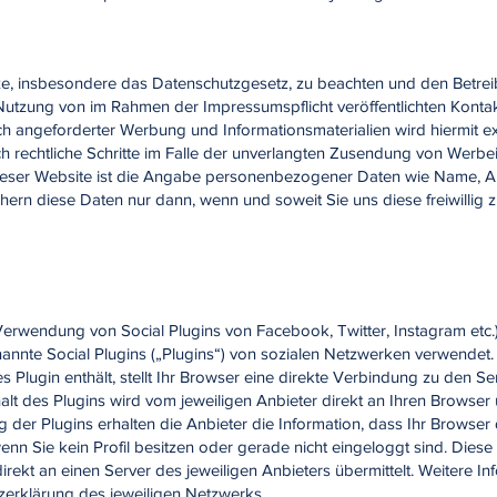
etze, insbesondere das Datenschutzgesetz, zu beachten und den Betre
Nutzung von im Rahmen der Impressumspflicht veröffentlichten Kontak
 angeforderter Werbung und Informationsmaterialien wird hiermit exp
ch rechtliche Schritte im Falle der unverlangten Zusendung von Werb
ieser Website ist die Angabe personenbezogener Daten wie Name, Ans
hern diese Daten nur dann, wenn und soweit Sie uns diese freiwillig zu
 Verwendung von Social Plugins von Facebook, Twitter, Instagram etc.)
nnte Social Plugins („Plugins“) von sozialen Netzwerken verwendet.
hes Plugin enthält, stellt Ihr Browser eine direkte Verbindung zu den
alt des Plugins wird vom jeweiligen Anbieter direkt an Ihren Browser ü
der Plugins erhalten die Anbieter die Information, dass Ihr Browser
enn Sie kein Profil besitzen oder gerade nicht eingeloggt sind. Diese I
rekt an einen Server des jeweiligen Anbieters übermittelt. Weitere 
zerklärung des jeweiligen Netzwerks.